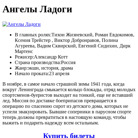
Ангелы Ладоги
В главных ролях:
Тихон Жизневский, Роман Евдокимов,
Ксения Трейстер , Виктор Добронравов, Полина
Агуреева, Вадим Сквирский, Евгений Сидихин, Дирк
Мартенс
Режисер:
Александр Котт
Страна производства:
Россия
Жанр:
экшн, история, драма
Начало проката:
23 апреля
В ноябре, в самое начало страшной зимы 1941 года, когда
вокруг Ленинграда смыкается кольцо блокады, отряд молодых
спортсменов-буеристов выходит на тонкий, еще не вставший
лед. Миссия по доставке боеприпасов превращается в
операцию по спасению сирот из детского дома, которых не
успели эвакуировать. Бывшие соперники в парусном спорте
теперь должны превратиться в настоящую команду, чтобы
выжить и подарить надежду всем остальным.
Купить билеты