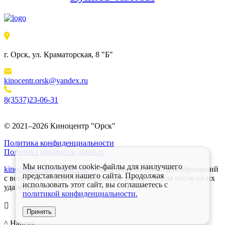
г. Орск, ул. Краматорская, 8 "Б"
kinocentr.orsk@yandex.ru
8(3537)23-06-31
© 2021–2026 Киноцентр "Орск"
Политика конфиденциальности
Политика обработки данных
Мы используем cookie-файлы для наилучшего
kinocentr.orsk@yandex.ru
— электронная почта для обращений
представления нашего сайта. Продолжая
с вопросом о своих персональных данных, в том числе об их
использовать этот сайт, вы соглашаетесь c
удалении.
политикой конфиденциальности.

Принять
^ Наверх